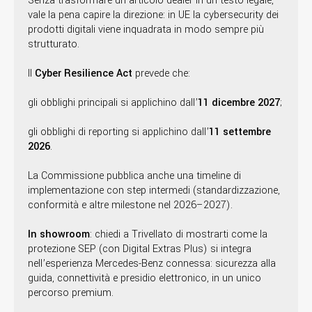
Senza trasformare un articolo dealer in un testo legale,
vale la pena capire la direzione: in UE la cybersecurity dei
prodotti digitali viene inquadrata in modo sempre più
strutturato.
Il
Cyber Resilience Act
prevede che:
gli obblighi principali si applichino dall’
11 dicembre 2027
;
gli obblighi di reporting si applichino dall’
11 settembre
2026
.
La Commissione pubblica anche una timeline di
implementazione con step intermedi (standardizzazione,
conformità e altre milestone nel 2026–2027).
In showroom
: chiedi a Trivellato di mostrarti come la
protezione SEP (con Digital Extras Plus) si integra
nell’esperienza Mercedes-Benz connessa: sicurezza alla
guida, connettività e presidio elettronico, in un unico
percorso premium.