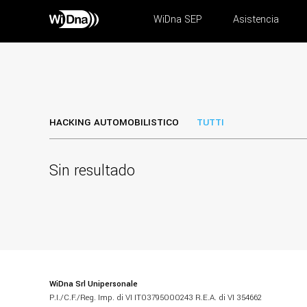
WiDna SEP
Asistencia
HACKING AUTOMOBILISTICO
TUTTI
Sin resultado
WiDna Srl Unipersonale
P.I./C.F./Reg. Imp. di VI IT03795000243 R.E.A. di VI 354662