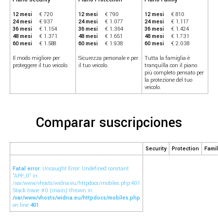
12 mesi
€ 720
12 mesi
€ 790
12 mesi
€ 810
24 mesi
€ 937
24 mesi
€ 1.077
24 mesi
€ 1.117
36 mesi
€ 1.154
36 mesi
€ 1.364
36 mesi
€ 1.424
48 mesi
€ 1.371
48 mesi
€ 1.651
48 mesi
€ 1.731
60 mesi
€ 1.588
60 mesi
€ 1.938
60 mesi
€ 2.038
Il modo migliore per
Sicurezza personale e per
Tutta la famiglia è
proteggere il tuo veicolo.
il tuo veicolo.
tranquilla con il piano
più completo pensato per
la protezione del tuo
veicolo.
Comparar suscripciones
Security
Protection
Famil
Fatal error
: Uncaught Error: Undefined constant
"APP_0" in
/var/www/vhosts/widna.eu/httpdocs/mobiles.php:401
Stack trace: #0 {main} thrown in
/var/www/vhosts/widna.eu/httpdocs/mobiles.php
on line
401