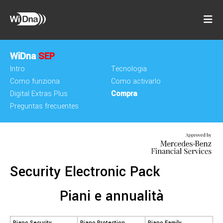
WiDna
SEP
Intro
Tecnologia
Como funziona
Como activarlo
Digital Extras Plus
Compra
Preguntas frecuentes
Security Electronic Pack
Piani e annualità
Piano Security
Piano Protection
Piano Family