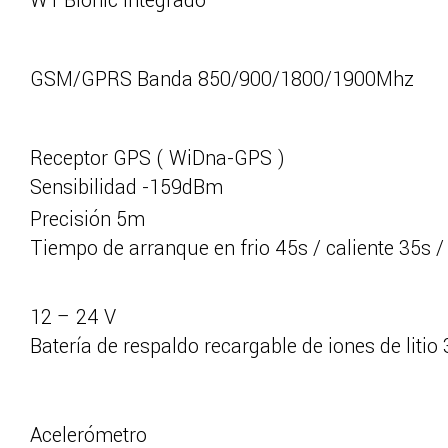
W1 Bionic integrado
GSM/GPRS Banda 850/900/1800/1900Mhz
Receptor GPS ( WiDna-GPS )
Sensibilidad -159dBm
Precisión 5m
Tiempo de arranque en frio 45s / caliente 35s /
12 – 24 V
Batería de respaldo recargable de iones de liti
Acelerómetro