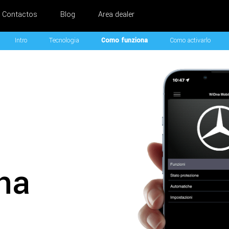
Contactos
Blog
Area dealer
Intro
Tecnologia
Como funziona
Como activarlo
na