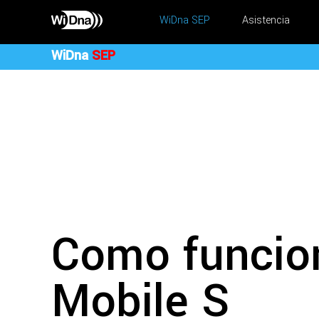
WiDna SEP
Asistencia
WiDna
SEP
Como funcio
Mobile S