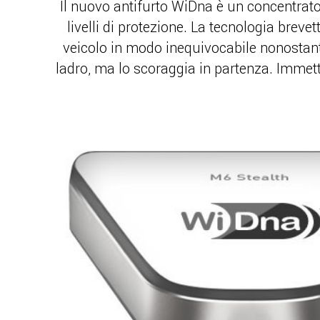
Il nuovo antifurto WiDna è un concentrato 
livelli di protezione. La tecnologia brev
veicolo in modo inequivocabile nonostante 
ladro, ma lo scoraggia in partenza. Immette