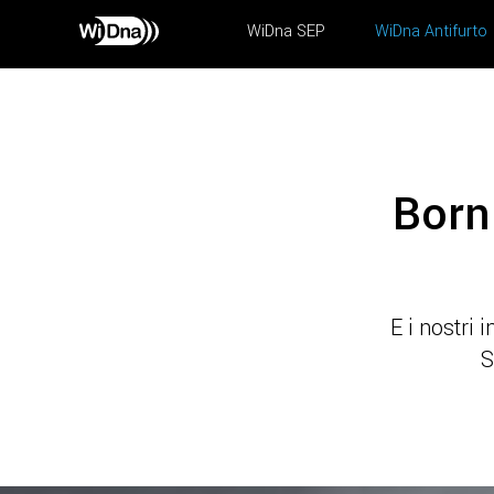
WiDna SEP
WiDna Antifurto
Born
E i nostri
S