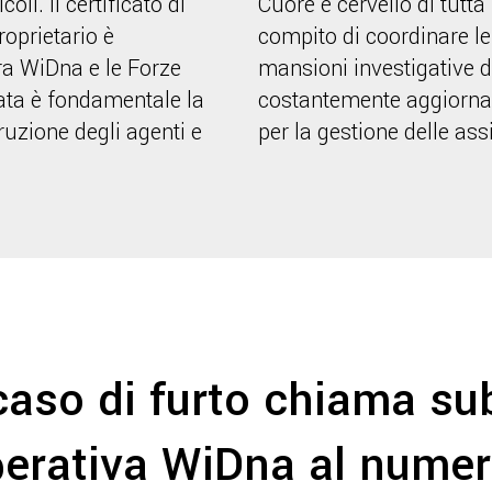
oli. Il certificato di
Cuore e cervello di tutta
roprietario è
compito di coordinare le 
mansioni investigative de
ivata è fondamentale la
costantemente aggiornata
ruzione degli agenti e
per la gestione delle ass
caso di furto chiama su
Operativa WiDna al nume