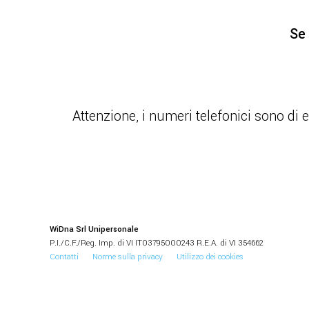
Se 
Attenzione, i numeri telefonici sono di 
WiDna Srl Unipersonale
P.I./C.F./Reg. Imp. di VI IT03795000243 R.E.A. di VI 354662
Contatti
Norme sulla privacy
Utilizzo dei cookies