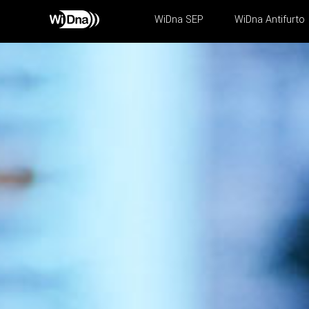
WiDna SEP
WiDna Antifurto