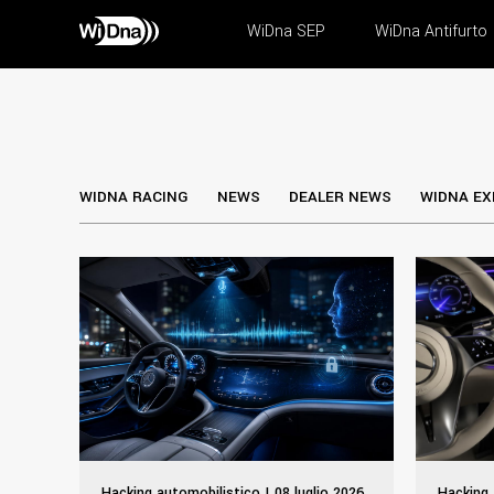
WiDna SEP
WiDna Antifurto
WIDNA RACING
NEWS
DEALER NEWS
WIDNA EX
Hacking automobilistico | 08 luglio 2026
Hacking 