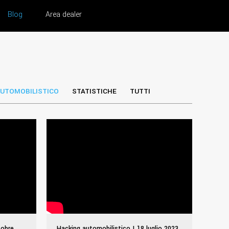
Blog
Area dealer
UTOMOBILISTICO
STATISTICHE
TUTTI
tobre
Hacking automobilistico | 18 luglio 2023