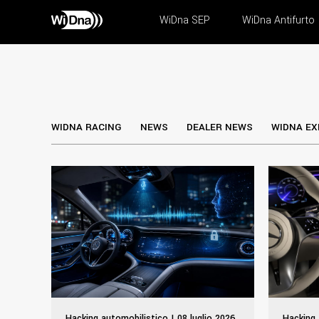
WiDna SEP
WiDna Antifurto
WIDNA RACING
NEWS
DEALER NEWS
WIDNA EX
Hacking automobilistico | 08 luglio 2026
Hacking 