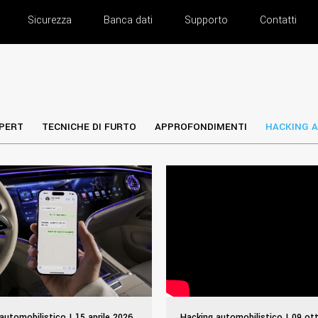
Sicurezza
Banca dati
Supporto
Contatti
PERT
TECNICHE DI FURTO
APPROFONDIMENTI
HACKING A
automobilistico | 15 aprile 2026
Hacking automobilistico | 09 ot