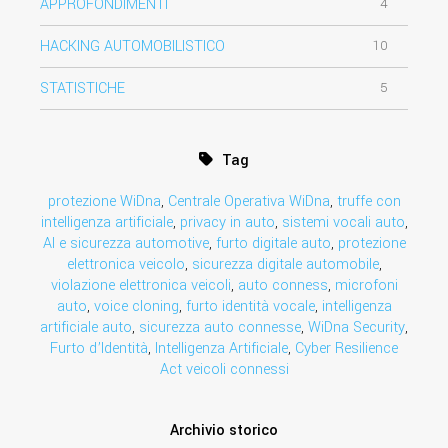
APPROFONDIMENTI
4
HACKING AUTOMOBILISTICO
10
STATISTICHE
5
Tag
protezione WiDna
,
Centrale Operativa WiDna
,
truffe con
intelligenza artificiale
,
privacy in auto
,
sistemi vocali auto
,
AI e sicurezza automotive
,
furto digitale auto
,
protezione
elettronica veicolo
,
sicurezza digitale automobile
,
violazione elettronica veicoli
,
auto conness
,
microfoni
auto
,
voice cloning
,
furto identità vocale
,
intelligenza
artificiale auto
,
sicurezza auto connesse
,
WiDna Security
,
Furto d’Identità
,
Intelligenza Artificiale
,
Cyber Resilience
Act veicoli connessi
Archivio storico