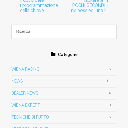
trucco della
hackerate in
riprogrammazione
POCHI SECONDI -
della chiave.
ne possiedi una?
Categorie
WIDNA RACING
5
NEWS
11
DEALER NEWS
4
WIDNA EXPERT
3
TECNICHE DI FURTO
5