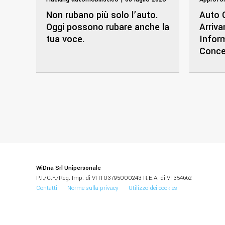
Non rubano più solo l’auto.
Auto 
Oggi possono rubare anche la
Arriva
tua voce.
Inform
Conce
WiDna Srl Unipersonale
P.I./C.F./Reg. Imp. di VI IT03795000243 R.E.A. di VI 354662
Contatti
Norme sulla privacy
Utilizzo dei cookies