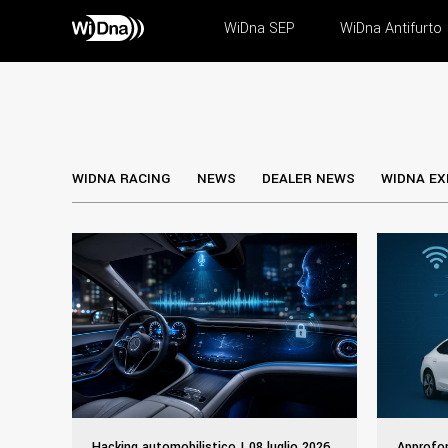
WiDna SEP
WiDna Antifurto
WIDNA RACING
NEWS
DEALER NEWS
WIDNA EX
Hacking automobilistico | 08 luglio 2026
Approfo