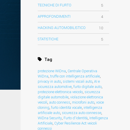
TECNICHE DI FURTO
5
APPROFONDIMENTI
4
HACKING AUTOMOBILISTICO
10
STATISTICHE
5
Tag
protezione WiDna
,
Centrale Operativa
WiDna
,
truffe con intelligenza artificiale
,
privacy in auto
,
sistemi vocali auto
,
AI e
sicurezza automotive
,
furto digitale auto
,
protezione elettronica veicolo
,
sicurezza
digitale automobile
,
violazione elettronica
veicoli
,
auto conness
,
microfoni auto
,
voice
cloning
,
furto identità vocale
,
intelligenza
artificiale auto
,
sicurezza auto connesse
,
WiDna Security
,
Furto d’Identità
,
Intelligenza
Artificiale
,
Cyber Resilience Act veicoli
connessi