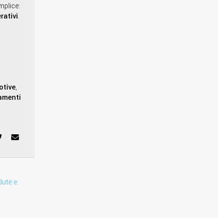
mplice:
rativi
.
otive
,
amenti
dute e