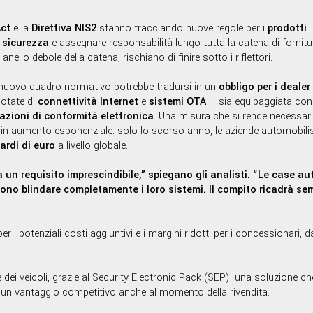
Act
e la
Direttiva NIS2
stanno tracciando nuove regole per i
prodotti
i sicurezza
e assegnare responsabilità lungo tutta la catena di fornitu
nello debole della catena, rischiano di finire sotto i riflettori.
l nuovo quadro normativo potrebbe tradursi in un
obbligo per i dealer
dotate di
connettività Internet
e
sistemi OTA
– sia equipaggiata con
cazioni di conformità elettronica
. Una misura che si rende necessari
o in aumento esponenziale: solo lo scorso anno, le aziende automobili
iardi di euro
a livello globale.
un requisito imprescindibile,” spiegano gli analisti. “Le case aut
no blindare completamente i loro sistemi. Il compito ricadrà sem
 potenziali costi aggiuntivi e i margini ridotti per i concessionari, da
dei veicoli, grazie al Security Electronic Pack (SEP), una soluzione c
do un vantaggio competitivo anche al momento della rivendita.