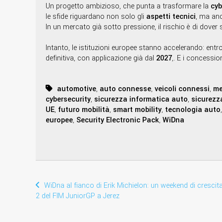
Un progetto ambizioso, che punta a trasformare la
cyb
le sfide riguardano non solo gli
aspetti tecnici
, ma an
In un mercato già sotto pressione, il rischio è di dover 
Intanto, le istituzioni europee stanno accelerando: entro
definitiva, con applicazione già dal
2027
,. E i concessio
automotive
,
auto connesse
,
veicoli connessi
,
me
cybersecurity
,
sicurezza informatica auto
,
sicurezza
UE
,
futuro mobilità
,
smart mobility
,
tecnologia auto
europee
,
Security Electronic Pack
,
WiDna
WiDna al fianco di Erik Michielon: un weekend di crescit
2 del FIM JuniorGP a Jerez