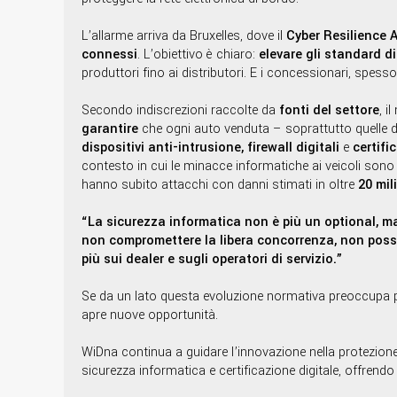
L’allarme arriva da Bruxelles, dove il
Cyber Resilience 
connessi
. L’obiettivo è chiaro:
elevare gli standard d
produttori fino ai distributori. E i concessionari, spesso a
Secondo indiscrezioni raccolte da
fonti del settore
, i
garantire
che ogni auto venduta – soprattutto quelle 
dispositivi anti-intrusione, firewall digitali
e
certifi
contesto in cui le minacce informatiche ai veicoli son
hanno subito attacchi con danni stimati in oltre
20 mil
“La sicurezza informatica non è più un optional, ma 
non compromettere la libera concorrenza, non posso
più sui dealer e sugli operatori di servizio.”
Se da un lato questa evoluzione normativa preoccupa per i
apre nuove opportunità.
WiDna continua a guidare l’innovazione nella protezione 
sicurezza informatica e certificazione digitale, offren