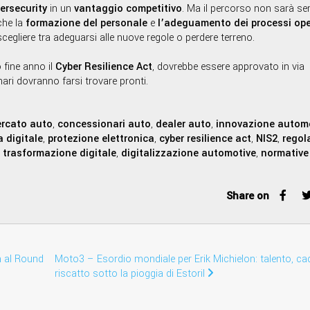
ersecurity
in un
vantaggio competitivo
. Ma il percorso non sarà se
che la
formazione del personale
e
l’adeguamento dei processi ope
scegliere tra adeguarsi alle nuove regole o perdere terreno.
 fine anno il
Cyber Resilience Act
, dovrebbe essere approvato in via
nari dovranno farsi trovare pronti.
rcato auto
,
concessionari auto
,
dealer auto
,
innovazione autom
 digitale
,
protezione elettronica
,
cyber resilience act
,
NIS2
,
regol
,
trasformazione digitale
,
digitalizzazione automotive
,
normative
Share on
a al Round
Moto3 – Esordio mondiale per Erik Michielon: talento, ca
riscatto sotto la pioggia di Estoril