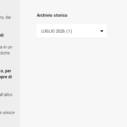
Archivio storico
ra, dai
 di
a in un
stiche
o, per
pre di
ll’altro
he unisce