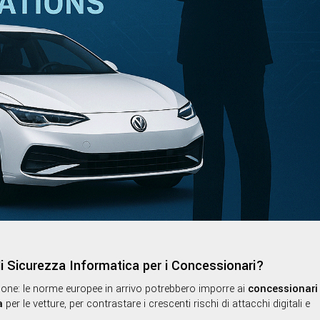
di Sicurezza Informatica per i Concessionari?
one: le norme europee in arrivo potrebbero imporre ai
concessionari
a
per le vetture, per contrastare i crescenti rischi di attacchi digitali e