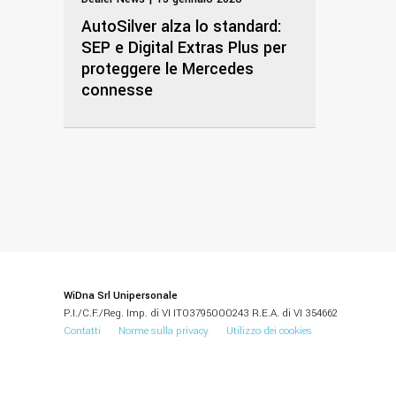
AutoSilver alza lo standard:
SEP e Digital Extras Plus per
proteggere le Mercedes
connesse
WiDna Srl Unipersonale
P.I./C.F./Reg. Imp. di VI IT03795000243 R.E.A. di VI 354662
Contatti
Norme sulla privacy
Utilizzo dei cookies