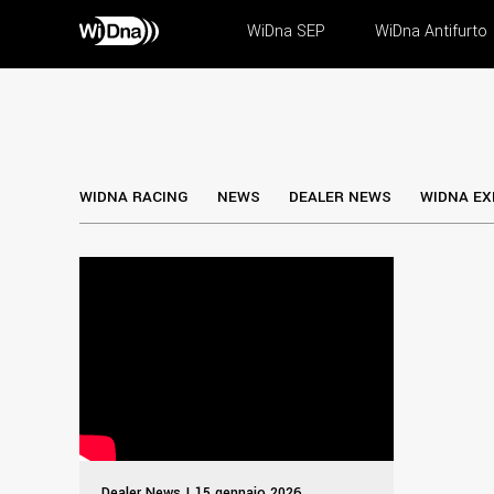
WiDna SEP
WiDna Antifurto
WIDNA RACING
NEWS
DEALER NEWS
WIDNA EX
Dealer News | 15 gennaio 2026