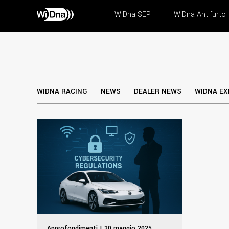
WiDna SEP
WiDna Antifurto
WIDNA RACING
NEWS
DEALER NEWS
WIDNA EX
Approfondimenti | 30 maggio 2025