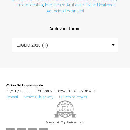
Furto d’Identità
,
Intelligenza Artificiale
,
Cyber Resilience
Act veicoli connessi
Archivio storico
WiDna Srl Unipersonale
P.I./C.F./Reg. Imp. di VI IT03795000243 R.E.A. di VI 354662
Contatti
Norme sulla privacy
Utilizzo dei cookies
Selezionato Top Partners Italia