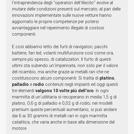
l’intraprendenza degli “operatori dell’illecito” evolve al
mutare delle condizioni presenti sul mercato; al pari delle
innovazioni implementate sulle nuove vetture hanno
aggiornato le proprie competenze per potersi
avvantaggiare nel reperimento illegale di costosi
componenti.
E così abbiamo letto dei furti di navigatori, pacchi
batterie, fari led, volanti multifunzione così come ora,
sempre più spesso, di catalizzatori. Il furto di questi
ultimi sta subendo un’impennata, non solo per il valore
del ricambio, ma anche grazie ai metalli rari che ne
costituiscono alcuni componenti. Si tratta di
platino
,
palladio
e
rodio
contenuti negli impianti ed oggi questi
tre elementi
valgono 10 volte più dell'oro
. In ogni
marmitta di un’utilitaria si recuperano in media 1,5 g di
platino, 0,6 g di palladio e 0,02 g di rodio; nei modelli
premium queste percentuali aumentano, si può andare
dai 6 ai 30 grammi di metalli rari in ogni marmitta
catalitica, che varia anche in base alla dimensione del
motore.