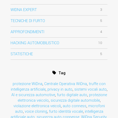
WIDNA EXPERT
3
TECNICHE DI FURTO
5
APPROFONDIMENTI
4
HACKING AUTOMOBILISTICO
10
STATISTICHE
5
Tag
protezione WiDna
,
Centrale Operativa WiDna
,
truffe con
intelligenza artificiale
,
privacy in auto
,
sistemi vocali auto
,
AI e sicurezza automotive
,
furto digitale auto
,
protezione
elettronica veicolo
,
sicurezza digitale automobile
,
violazione elettronica veicoli
,
auto conness
,
microfoni
auto
,
voice cloning
,
furto identità vocale
,
intelligenza
artificiale auto
,
sicurezza auto connesse
,
WiDna Security
,