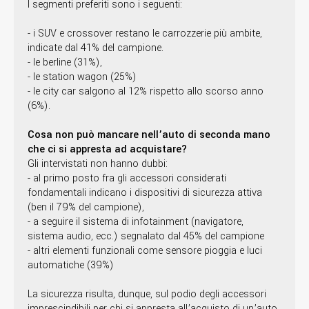
I segmenti preferiti sono i seguenti:
- i SUV e crossover restano le carrozzerie più ambite,
indicate dal 41% del campione.
- le berline (31%),
- le station wagon (25%)
- le city car salgono al 12% rispetto allo scorso anno
(6%).
Cosa non può mancare nell’auto di seconda mano
che ci si appresta ad acquistare?
Gli intervistati non hanno dubbi:
- al primo posto fra gli accessori considerati
fondamentali indicano i dispositivi di sicurezza attiva
(ben il 79% del campione),
- a seguire il sistema di infotainment (navigatore,
sistema audio, ecc.) segnalato dal 45% del campione
- altri elementi funzionali come sensore pioggia e luci
automatiche (39%)
La sicurezza risulta, dunque, sul podio degli accessori
imprescindibili per chi si appresta all’acquisto di un’auto