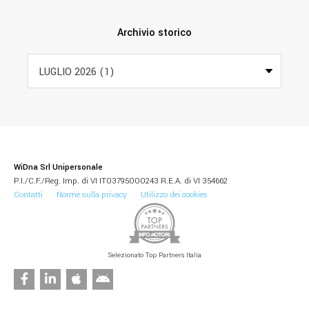
Archivio storico
WiDna Srl Unipersonale
P.I./C.F./Reg. Imp. di VI IT03795000243 R.E.A. di VI 354662
Contatti
Norme sulla privacy
Utilizzo dei cookies
Selezionato Top Partners Italia