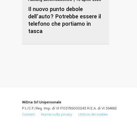
Il nuovo punto debole
dell’auto? Potrebbe essere il
telefono che portiamo in
tasca
WiDna Srl Unipersonale
P.I./C.F./Reg. Imp. di VI IT03795000243 R.E.A. di VI 354662
Contatti
Norme sulla privacy
Utilizzo dei cookies