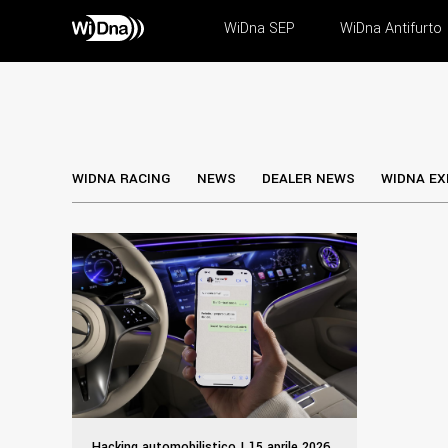
WiDna SEP
WiDna Antifurto
WIDNA RACING
NEWS
DEALER NEWS
WIDNA EX
Hacking automobilistico | 15 aprile 2026