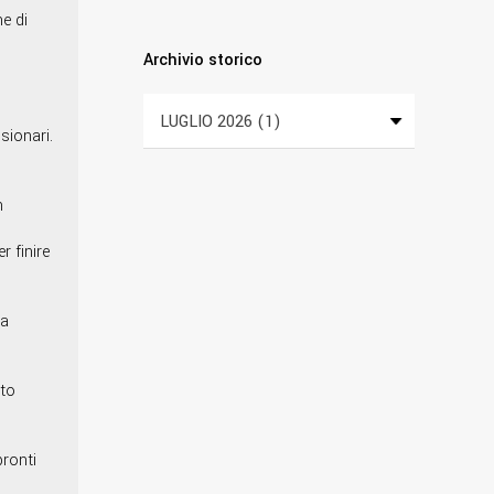
e di
Archivio storico
sionari.
n
r finire
la
uto
pronti