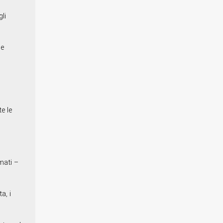
li
he
e le
i
l
mati –
a, i