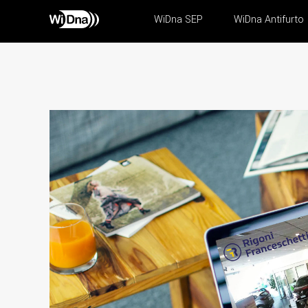
WiDna SEP
WiDna Antifurto