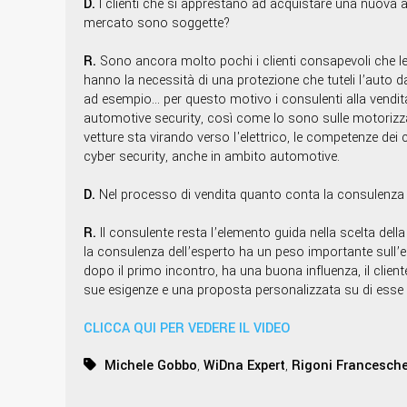
D.
I clienti che si apprestano ad acquistare una nuova a
mercato sono soggette?
R.
Sono ancora molto pochi i clienti consapevoli che 
hanno la necessità di una protezione che tuteli l’auto d
ad esempio... per questo motivo i consulenti alla vendita 
automotive security, così come lo sono sulle motorizzazi
vetture sta virando verso l'elettrico, le competenze dei
cyber security, anche in ambito automotive.
D.
Nel processo di vendita quanto conta la consulenza spe
R.
Il consulente resta l’elemento guida nella scelta del
la consulenza dell’esperto ha un peso importante sull’esit
dopo il primo incontro, ha una buona influenza, il clien
sue esigenze e una proposta personalizzata su di esse 
CLICCA QUI PER VEDERE IL VIDEO
Michele Gobbo
,
WiDna Expert
,
Rigoni Francesche