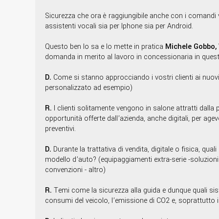
Sicurezza che ora è raggiungibile anche con i comandi vo
assistenti vocali sia per Iphone sia per Android.
Questo ben lo sa e lo mette in pratica
Michele Gobbo,
domanda in merito al lavoro in concessionaria in quest
D.
Come si stanno approcciando i vostri clienti ai nuovi s
personalizzato ad esempio)
R.
I clienti solitamente vengono in salone attratti dalla 
opportunità offerte dall’azienda, anche digitali, per age
preventivi.
D.
Durante la trattativa di vendita, digitale o fisica, qual
modello d’auto? (equipaggiamenti extra-serie -soluzion
convenzioni - altro)
R.
Temi come la sicurezza alla guida e dunque quali siste
consumi del veicolo, l’emissione di CO2 e, soprattutto in q