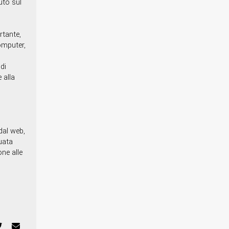
uto sul
rtante,
omputer,
di
 alla
dal web,
tuata
one alle