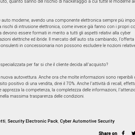
uto, quanto sanno del rischio di hackeraggio a cui tutte le moderne a
le auto moderne, avendo una componente elettronica sempre più impo
a rischi di intrusione elettronica, come invece già fanno con i propri c
devono essere formati in merito a tutti gli aspetti relativi alla cyber
oni elettriche ed ibride. Il mercato dell'auto sta cambiando, l'offerta 
 consulenti in concessionaria non possono escludere le nozioni relative
cializzata per far si che il cliente decida all’acquisto?
la nuova autovettura. Anche ora che molte informazioni sono reperibili 
o positivo di una vendita, direi il 70%. Anche l’attività di recall, effet
te apprezza la competenza, la completezza delle informazioni, l’attenzi
nella massima trasparenza delle condizioni.
tti
,
Security Electronic Pack
,
Cyber Automotive Security
Share on