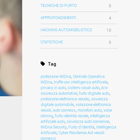
TECNICHE DI FURTO
5
APPROFONDIMENTI
4
HACKING AUTOMOBILISTICO
10
STATISTICHE
5
Tag
protezione WiDna
,
Centrale Operativa
WiDna
,
truffe con intelligenza artificiale
,
privacy in auto
,
sistemi vocali auto
,
AI e
sicurezza automotive
,
furto digitale auto
,
protezione elettronica veicolo
,
sicurezza
digitale automobile
,
violazione elettronica
veicoli
,
auto conness
,
microfoni auto
,
voice
cloning
,
furto identità vocale
,
intelligenza
artificiale auto
,
sicurezza auto connesse
,
WiDna Security
,
Furto d’Identità
,
Intelligenza
Artificiale
,
Cyber Resilience Act veicoli
connessi