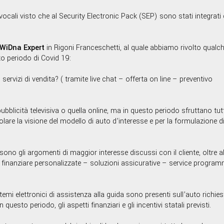
cali visto che al Security Electronic Pack (SEP) sono stati integrati g
 WiDna Expert
in Rigoni Franceschetti, al quale abbiamo rivolto qualc
o periodo di Covid 19:
ervizi di vendita? ( tramite live chat – offerta on line – preventivo
pubblicità televisiva o quella online, ma in questo periodo sfruttano tutt
volare la visione del modello di auto d’interesse e per la formulazione d
i sono gli argomenti di maggior interesse discussi con il cliente, oltre a
i finanziare personalizzate – soluzioni assicurative – service program
mi elettronici di assistenza alla guida sono presenti sull’auto richiest
uesto periodo, gli aspetti finanziari e gli incentivi statali previsti.