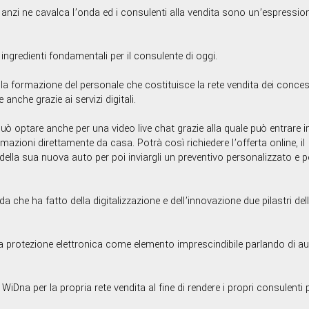
nzi ne cavalca l’onda ed i consulenti alla vendita sono un’espression
redienti fondamentali per il consulente di oggi.
lla formazione del personale che costituisce la rete vendita dei conces
anche grazie ai servizi digitali.
può optare anche per una video live chat grazie alla quale può entrare i
azioni direttamente da casa. Potrà così richiedere l’offerta online, il
lla sua nuova auto per poi inviargli un preventivo personalizzato e pe
da che ha fatto della digitalizzazione e dell’innovazione due pilastri del
a protezione elettronica come elemento imprescindibile parlando di a
iDna per la propria rete vendita al fine di rendere i propri consulenti 